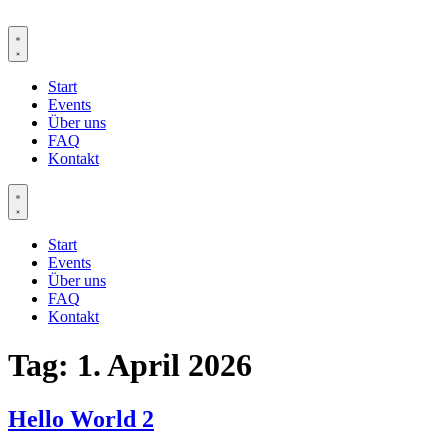
Zum
Inhalt
springen
Start
Events
Über uns
FAQ
Kontakt
Start
Events
Über uns
FAQ
Kontakt
Tag:
1. April 2026
Hello World 2