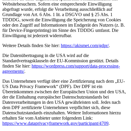
Websitebesuchern. Sofern eine entsprechende Einwilligung
abgefragt wurde, erfolgt die Verarbeitung ausschließlich auf
Grundlage von Art. 6 Abs. 1 lit. a DSGVO und § 25 Abs. 1
TDDDG, soweit die Einwilligung die Speicherung von Cookies
oder den Zugriff auf Informationen im Endgerät des Nutzers (z. B.
für Device-Fingerprinting) im Sinne des TDDDG umfasst. Die
Einwilligung ist jederzeit widerrufbar.
Weitere Details finden Sie hier:
httpss://akismet.com/gdpr/
.
Die Datenübertragung in die USA wird auf die
Standardvertragsklauseln der EU-Kommission gestützt. Details
finden Sie hier:
httpss://wordpress.com/support/data-processing-
agreements/
.
Das Unternehmen verfügt über eine Zertifizierung nach dem „EU-
US Data Privacy Framework“ (DPF). Der DPF ist ein
Übereinkommen zwischen der Europäischen Union und den USA,
der die Einhaltung europäischer Datenschutzstandards bei
Datenverarbeitungen in den USA gewährleisten soll. Jedes nach
dem DPF zertifizierte Unternehmen verpflichtet sich, diese
Datenschutzstandards einzuhalten. Weitere Informationen hierzu
erhalten Sie vom Anbieter unter folgendem Link:
httpss://www.dataprivacyframework.gov/participant/4709
.