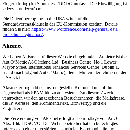
Fingerprinting) im Sinne des TDDDG umfasst. Die Einwilligung ist
jederzeit widerrufbar.
Die Datenübertragung in die USA wird auf die
Standardvertragsklauseln der EU-Kommission gestützt. Details
finden Sie hier:
httpss://www.wordfence.com/help/general-data-
protection- regulation/
.
Akismet
Wir haben Akismet auf dieser Website eingebunden. Anbieter ist die
Aut O’Mattic A8C Ireland Ltd., Business Centre, No.1 Lower
Mayor Street, International Financial Services Centre, Dublin 1,
Irland (nachfolgend Aut O’Mattic), deren Mutterunternehmen in den
USA sitzt.
Akismet ermöglicht es uns, eingestellte Kommentare auf ihre
Eigenschaft als SPAM hin zu analysieren. Zu diesem Zweck
verarbeiten wir den angegebenen Besuchernamen, die Mailadresse,
die IP-Adresse, den Kommentartext, Browsertyp und die
Zugriffszeit.
Die Verwendung von Akismet erfolgt auf Grundlage von Art. 6
Abs. 1 lit. f DSGVO. Der Websitebetreiber hat ein berechtigtes
Interesse an einer ungestörten, spamfreien Kommunikation mit