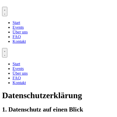
Zum
Inhalt
springen
Start
Events
Über uns
FAQ
Kontakt
Start
Events
Über uns
FAQ
Kontakt
Datenschutzerklärung
1. Datenschutz auf einen Blick